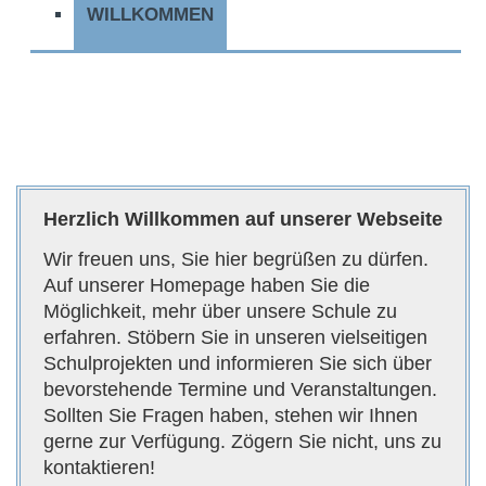
WILLKOMMEN
Unsere
Offener
Katholische
KGS
Ganztag
Grundschule
Sankt
Martin
in Sankt
Herzlich Willkommen auf unserer Webseite
Augustin-
Wir freuen uns, Sie hier begrüßen zu dürfen.
Mülldorf
Auf unserer Homepage haben Sie die
in Sankt
Möglichkeit, mehr über unsere Schule zu
Augustin-
erfahren. Stöbern Sie in unseren vielseitigen
Schulprojekten und informieren Sie sich über
Mülldorf
bevorstehende Termine und Veranstaltungen.
Sollten Sie Fragen haben, stehen wir Ihnen
gerne zur Verfügung. Zögern Sie nicht, uns zu
kontaktieren!